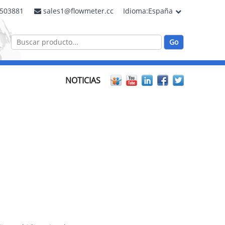
2503881
sales1@flowmeter.cc
Idioma:España
NOTICIAS