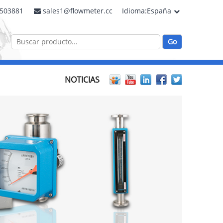
2503881
sales1@flowmeter.cc
Idioma:España
NOTICIAS