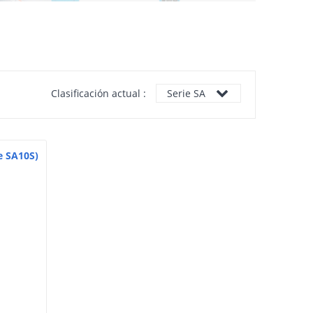
Clasificación actual :
Serie SA
e SA10S)